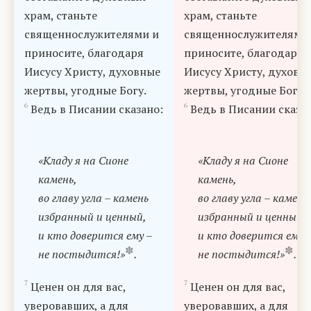
храм, станьте
храм, станьте
священнослужителями и
священнослужителями
приносите, благодаря
приносите, благодаря
Иисусу Христу, духовные
Иисусу Христу, духовн
жертвы, угодные Богу.
жертвы, угодные Богу.
6
6
Ведь в Писании сказано:
Ведь в Писании сказа
«Кладу я на Сионе
«Кладу я на Сионе
камень,
камень,
во главу угла – камень
во главу угла – камень
избранный и ценный,
избранный и ценный,
и кто доверится ему –
и кто доверится ему 
✽
✽
не постыдится!»
.
не постыдится!»
.
7
7
Ценен он для вас,
Ценен он для вас,
уверовавших, а для
уверовавших, а для