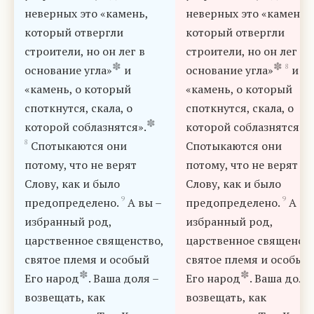
неверных это «камень,
неверных это «камень,
который отвергли
который отвергли
строители, но он лег в
строители, но он лег в
✽
✽
8
основание угла»
и
основание угла»
и
«камень, о который
«камень, о который
споткнутся, скала, о
споткнутся, скала, о
✽
которой соблазнятся».
которой соблазнятся».
8
Спотыкаются они
Спотыкаются они
потому, что не верят
потому, что не верят
Слову, как и было
Слову, как и было
9
9
предопределено.
А вы –
предопределено.
А вы
избранный род,
избранный род,
царственное священство,
царственное священств
святое племя и особый
святое племя и особый
✽
✽
Его народ
. Ваша доля –
Его народ
. Ваша доля
возвещать, как
возвещать, как