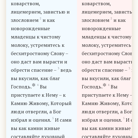
коварством,
коварством,
лицемерием, завистью и
лицемерием, завистью 
2
2
злословием
и как
злословием
и как
новорожденные
новорожденные
младенцы к чистому
младенцы к чистому
молоку, устремитесь к
молоку, устремитесь к
бесхитростному Слову –
бесхитростному Слову 
оно даст вам вырасти и
оно даст вам вырасти и
3
3
обрести спасение –
ведь
обрести спасение –
ве
вы вкусили, как благ
вы вкусили, как благ
✽
✽
4
4
Господь.
Вы
Господь.
Вы
приступаете к Нему – к
приступаете к Нему – к
Камню Живому, Который
Камню Живому, Котор
люди отвергли, а Бог
люди отвергли, а Бог
5
5
избрал и оценил.
И сами
избрал и оценил.
И са
вы как камни живые
вы как камни живые
составляйте духовный
составляйте духовный