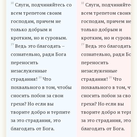
18
18
Слуги, подчиняйтесь со
Слуги, подчиняйтесь 
всем трепетом своим
всем трепетом своим
господам, причем не
господам, причем не
только добрым и
только добрым и
кротким, но и суровым.
кротким, но и суровым
19
19
Ведь это благодать –
Ведь это благодать –
сознательно, ради Бога
сознательно, ради Бога
переносить
переносить
незаслуженные
незаслуженные
20
20
страдания!
Что
страдания!
Что
похвального в том, чтобы
похвального в том, что
сносить побои за свои
сносить побои за свои
грехи? Но если вы
грехи? Но если вы
творите добро и терпите
творите добро и терпи
за это страдания, это
за это страдания, это
благодать от Бога.
благодать от Бога.