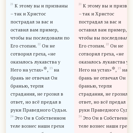
21
21
К этому вы и призваны
К этому вы и призва
– так и Христос
– так и Христос
пострадал за вас и
пострадал за вас и
оставил вам пример,
оставил вам пример,
чтобы вы последовали по
чтобы вы последовали 
22
22
Его стопам.
Он не
Его стопам.
Он не
сотворил греха, «не
сотворил греха, «не
оказалось лукавства у
оказалось лукавства у
✽
✽
23
23
Него на устах»
,
на
Него на устах»
,
на
брань не отвечал Он
брань не отвечал Он
бранью, терпя
бранью, терпя
страдания, не грозил в
страдания, не грозил в
ответ, но всё предал в
ответ, но всё предал в
руки Праведного Судьи.
руки Праведного Судьи
24
24
Это Он в Собственном
Это Он в Собственно
теле вознес наши грехи
теле вознес наши грехи