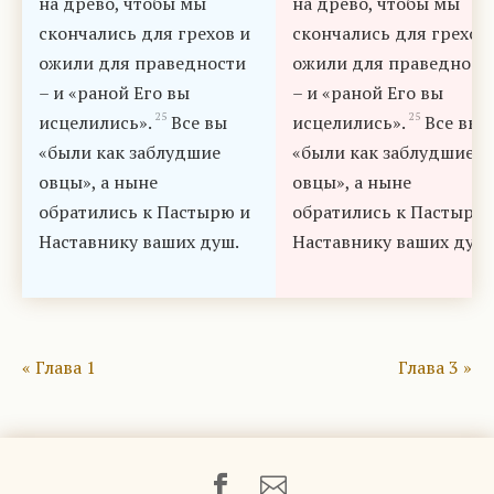
на древо, чтобы мы
на древо, чтобы мы
скончались для грехов и
скончались для грехов
ожили для праведности
ожили для праведност
– и «раной Его вы
– и «раной Его вы
25
25
исцелились».
Все вы
исцелились».
Все вы
«были как заблудшие
«были как заблудшие
овцы», а ныне
овцы», а ныне
обратились к Пастырю и
обратились к Пастырю
Наставнику ваших душ.
Наставнику ваших душ.
« Глава 1
Глава 3 »