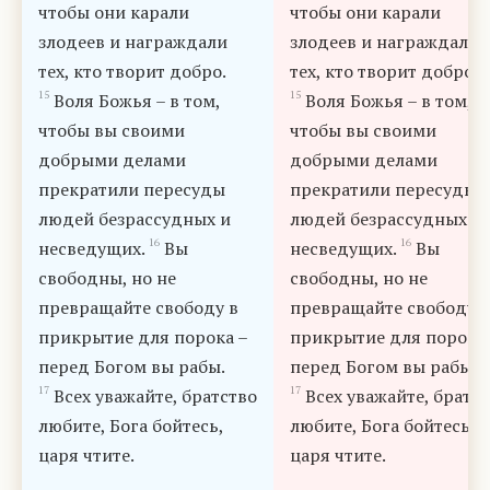
чтобы они карали
чтобы они карали
злодеев и награждали
злодеев и награждали
тех, кто творит добро.
тех, кто творит добро.
15
15
Воля Божья – в том,
Воля Божья – в том,
чтобы вы своими
чтобы вы своими
добрыми делами
добрыми делами
прекратили пересуды
прекратили пересуды
людей безрассудных и
людей безрассудных и
16
16
несведущих.
Вы
несведущих.
Вы
свободны, но не
свободны, но не
превращайте свободу в
превращайте свободу в
прикрытие для порока –
прикрытие для порока
перед Богом вы рабы.
перед Богом вы рабы.
17
17
Всех уважайте, братство
Всех уважайте, братс
любите, Бога бойтесь,
любите, Бога бойтесь,
царя чтите.
царя чтите.