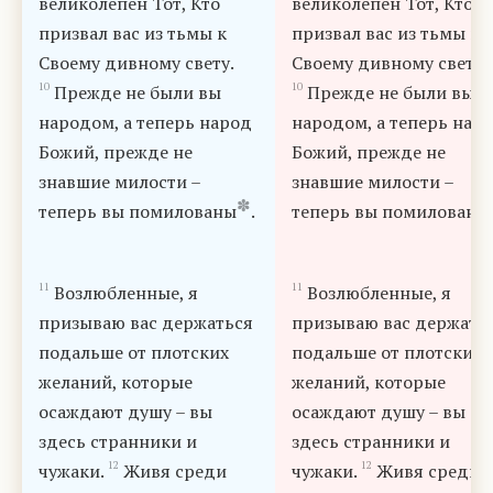
великолепен Тот, Кто
великолепен Тот, Кто
призвал вас из тьмы к
призвал вас из тьмы к
Своему дивному свету.
Своему дивному свету.
10
10
Прежде не были вы
Прежде не были вы
народом, а теперь народ
народом, а теперь нар
Божий, прежде не
Божий, прежде не
знавшие милости –
знавшие милости –
✽
теперь вы помилованы
.
теперь вы помилованы
11
11
Возлюбленные, я
Возлюбленные, я
призываю вас держаться
призываю вас держать
подальше от плотских
подальше от плотских
желаний, которые
желаний, которые
осаждают душу – вы
осаждают душу – вы
здесь странники и
здесь странники и
12
12
чужаки.
Живя среди
чужаки.
Живя среди